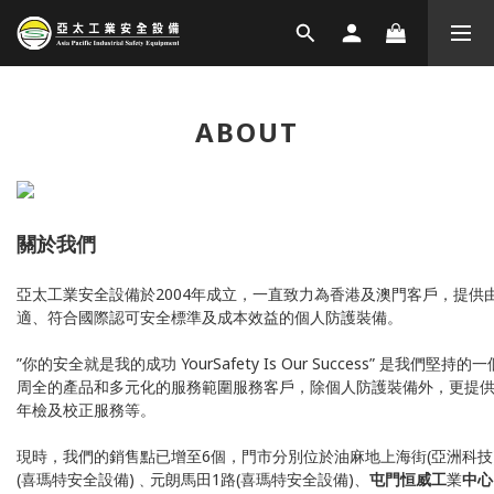
ABOUT
關於我們
亞太工業安全設備於2004年成立，一直致力為香港及澳門客戶，提供
適、符合國際認可安全標準及成本效益的個人防護裝備。
”你的安全就是我的成功 YourSafety Is Our Success” 是我們堅
周全的產品和多元化的服務範圍服務客戶，除個人防護裝備外，更提
年檢及校正服務等。
現
時，我們的銷售點已增至6個，門市分別位於油麻地上海街(亞洲科技
(喜瑪特安全設備)﹑元朗馬田1路(喜瑪特安全設備)、
屯門恒威工
業
中心