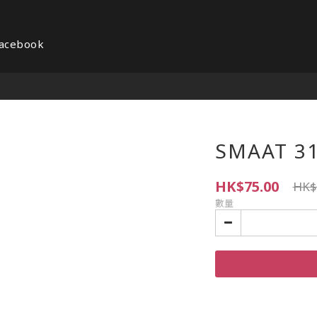
acebook
SMAAT 
HK$75.00
HK$
數量