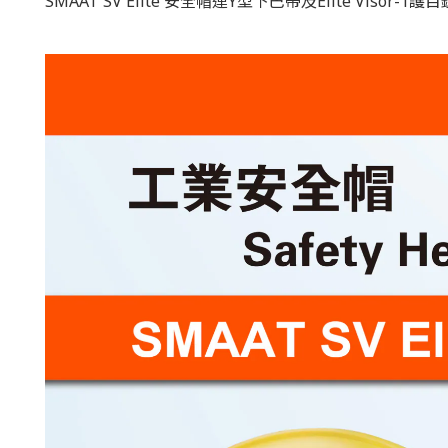
SMAAT SV Elite 安全帽連Y型下巴帶及Elite Visor-1護目