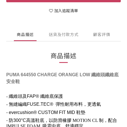
加入追蹤清單
商品描述
送貨及付款方式
顧客評價
商品描述
PUMA 644550 CHARGE ORANGE LOW 纖維頭纖維底
安全鞋
-
纖維頭及
FAP®
纖維底保護
-
無縫編織
FUSE.TEC®
彈性耐用布料，更透氣
- evercushion® CUSTOM FIT MID 鞋墊
-
防
300°C
高溫鞋底，以防滑橡膠 MOTION CL 制，配合
IMPULSE.FOAM
吸震中底
，舒適穩定