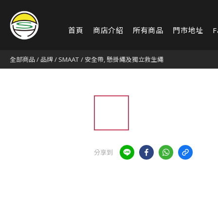
首頁
商店介紹
所有商品
門市地址
F
全部商品
/
品牌
/
SMAAT
/
安全帶, 懸掛繩及獨立救生繩
分享到