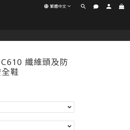
繁體中文
SFC610 纖維頭及防
安全鞋